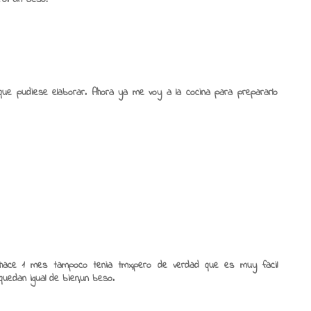
ue pudiese elaborar. Ahora ya me voy a la cocina para prepararlo
a hace 1 mes tampoco tenia tmx,pero de verdad que es muy facil
 quedan igual de bien,un beso.