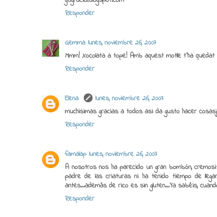
gbgracia.blogspot.com
Responder
Gemma
lunes, noviembre 26, 2007
Mmm! Xocolata a tope! Amb aquest motlle t'ha quedat p
Responder
Elena
lunes, noviembre 26, 2007
muchisimas gracias a todos asi da gusto hacer cosasj
Responder
famalap
lunes, noviembre 26, 2007
A nosotros nos ha parecido un gran bombón, cremosito,
padre de las criaturas ni ha tenido tiempo de llegar 
antes...además de rico es sin gluten...Ya sabéis, cuando
Responder