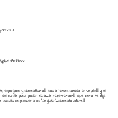
reciós :)
ejje,un abrazooo.
 esponjoso y chocolatísimo!!! Nos lo hemos comido en un plis!!! y el
del currillo para poder olerlo...!lo repetiremosª!!! Que como te dije
 queráis sorprender a un "sin gluten"...chocolato adicto!!!