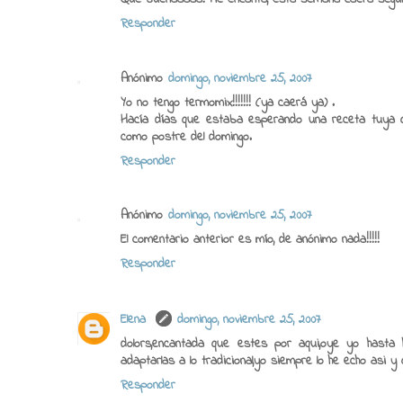
Responder
Anónimo
domingo, noviembre 25, 2007
Yo no tengo termomix!!!!!!! (ya caerá ya) .
Hacía días que estaba esperando una receta tuya q
como postre del domingo.
Responder
Anónimo
domingo, noviembre 25, 2007
El comentario anterior es mío, de anónimo nada!!!!!
Responder
Elena
domingo, noviembre 25, 2007
dolors,encantada que estes por aqui,oye yo hast
adaptarlas a lo tradicional,yo siempre lo he echo asi y
Responder