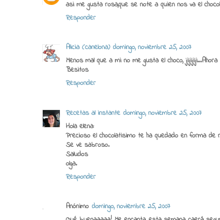
asi me gusta rosa,que se note a quien nos va el choco
Responder
Alicia (canelona)
domingo, noviembre 25, 2007
Menos mal que a mi no me gusta el choco, jijijiji...A
Besitos
Responder
Recetas al instante
domingo, noviembre 25, 2007
Hola elena:
Precioso el chocolatisimo te ha quedado en forma de r
Se ve sabroso.
Saludos
olga.
Responder
Anónimo
domingo, noviembre 25, 2007
Qué buenaaaaa! Me encanta, esta semana caerá segur