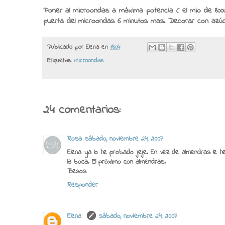
Poner al microondas a máxima potencia ( el mio de 800w
puerta del microondas 6 minutos mas. Decorar con azúca
Publicado por
Elena
en
18:04
Etiquetas:
microondas
24 comentarios:
Rosa
sábado, noviembre 24, 2007
Elena ya lo he probado jeje. En vez de almendras le 
la boca. El próximo con almendras.
Besos
Responder
Elena
sábado, noviembre 24, 2007