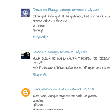
Desde mi Atalaya
domingo, noviembre 25, 2007
Elena, que lindo que te ha quedado, esa forma de rosa
receta, adoro el chocolate.
Un beso,
Soraya
Responder
Lauriteles
domingo, noviembre 25, 2007
HOLA ELENA ME LLAMO LAURA Y ACABO DE DESCUB
BIEN!!!!
VOY A SEGUIR INDANGANDO EN EL, YA QUE POR LO VIS
Responder
Diari gastronómic
lunes, noviembre 26, 2007
puro vicio! aunque engorde es todo un placer.
Gracias
GAbriel