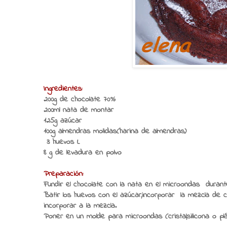
Ingredientes:
200g de chocolate 70%
200ml nata de montar
125g azúcar
100g almendras molidas(harina de almendras)
3 huevos L
8 g de levadura en polvo
Preparación:
Fundir el chocolate con la nata en el microondas durant
Batir los huevos con el azúcar,incorporar la mezcla de c
incorporar a la mezcla.
Poner en un molde para microondas (cristal,silicona o plá