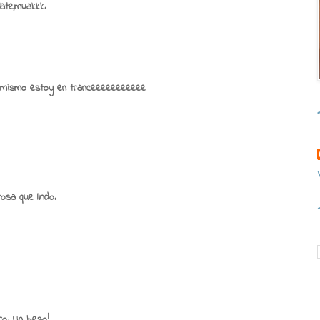
late,muakkk.
hora mismo estoy en tranceeeeeeeeeee
osa que lindo.
o. Un beso!